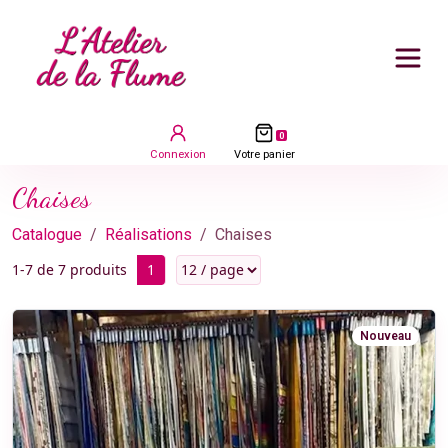
Panneau de gestion des cookies
Bandeau de navigation e-commerce
articles dans votre panier
0
Connexion
Votre panier
Chaises
Catalogue
Réalisations
Chaises
1-7 de 7 produits
1
Nouveau