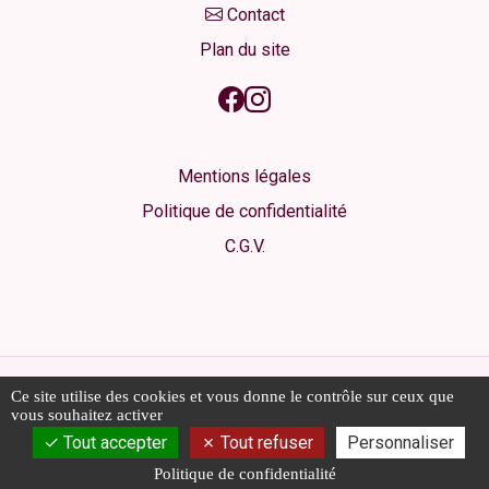
Contact
Plan du site
Mentions légales
Politique de confidentialité
C.G.V.
© 2026 AERIALGROUP - Tous droits réservés
Ce site utilise des cookies et vous donne le contrôle sur ceux que
Les photos sont des propriétés intellectuelles, toute
vous souhaitez activer
reproduction est interdite.
Tout accepter
Tout refuser
Personnaliser
Politique de confidentialité